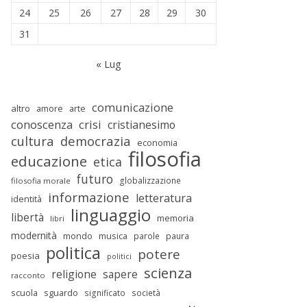
24
25
26
27
28
29
30
31
« Lug
comunicazione
altro
amore
arte
conoscenza
crisi
cristianesimo
cultura
democrazia
economia
filosofia
educazione
etica
futuro
globalizzazione
filosofia morale
informazione
letteratura
identità
linguaggio
libertà
memoria
libri
modernità
mondo
musica
parole
paura
politica
potere
poesia
politici
scienza
religione
sapere
racconto
scuola
sguardo
significato
società