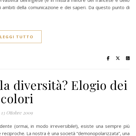
vasività dell’inglese (e in misura minore del francese e dello
ti ambiti della comunicazione e dei saperi. Da questo punto di
LEGGI TUTTO
la diversità? Elogio dei
colori
13 Ottobre 2009
dente (ormai, in modo irreversibile!), esiste una sempre più
i e reciproche. La nostra è una società “demonopolarizzata”, una