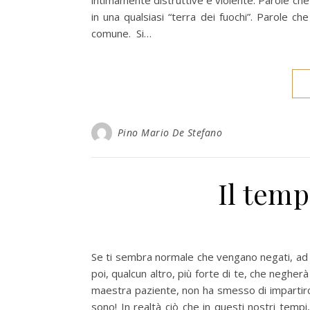
intimamente distruttive e violente. Parole che 
in una qualsiasi “terra dei fuochi”. Parole che 
comune. Si…
Pino Mario De Stefano
Il temp
Se ti sembra normale che vengano negati, ad alc
poi, qualcun altro, più forte di te, che negherà
maestra paziente, non ha smesso di impartirci 
sono! In realtà ciò che in questi nostri tempi,