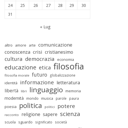
24
25
26
27
28
29
30
31
« Lug
comunicazione
altro
amore
arte
conoscenza
crisi
cristianesimo
cultura
democrazia
economia
filosofia
educazione
etica
futuro
globalizzazione
filosofia morale
informazione
letteratura
identità
linguaggio
libertà
memoria
libri
modernità
mondo
musica
parole
paura
politica
potere
poesia
politici
scienza
religione
sapere
racconto
scuola
sguardo
significato
società