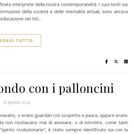
inato interprete della nostra contemporaneità. I suoi testi sui
formazioni della società e delle mentalità attuali, sono ancora
ll’educazione nel XXI…
LEGGI TUTTO
ndo con i palloncini
8 Agosto 2014
fascinavano, o erano guardati con sospetto e paura, oppure erano
 Ma non rischiavano mai di annoiare, o di intristire, come tanti
o “spirito rivoluzionario“, è stato sempre identificato sia con la