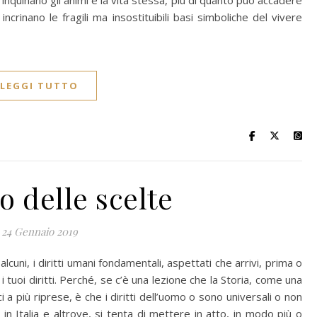
inquinano gli animi e la vita stessa, più di quanto può accadere
incrinano le fragili ma insostituibili basi simboliche del vivere
LEGGI TUTTO
o delle scelte
24 Gennaio 2019
uni, i diritti umani fondamentali, aspettati che arrivi, prima o
 i tuoi diritti. Perché, se c’è una lezione che la Storia, come una
a più riprese, è che i diritti dell’uomo o sono universali o non
 in Italia e altrove, si tenta di mettere in atto, in modo più o