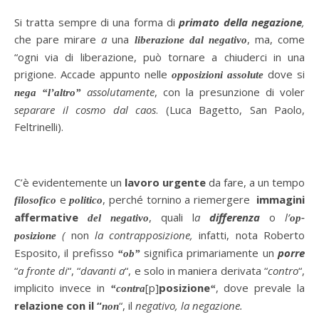
Si tratta sempre di una forma di
primato della negazione
,
che pare mirare
a
una
, ma, come
liberazione dal negativo
“ogni via di liberazione, può tornare a chiuderci in una
prigione. Accade appunto nelle
dove si
opposizioni assolute
assolutamente
, con la presunzione di voler
nega “l’altro”
separare il cosmo dal caos
. (Luca Bagetto, San Paolo,
Feltrinelli).
C’è evidentemente un
lavoro urgente
da fare, a un tempo
e
, perché tornino a riemergere
immagini
filosofico
politico
affermative
, quali l
a
differenza
o
l’
del negativo
op-
(
non
la contrapposizione,
infatti, nota Roberto
posizione
Esposito, il prefisso
significa primariamente un
porre
“ob”
“
a fronte di
“, “
davanti a
“, e solo in maniera derivata “
contro
“,
implicito invece in
[p]
posizione
, dove prevale la
“contra
“
relazione con il “
“, il
negativo, la negazione.
non