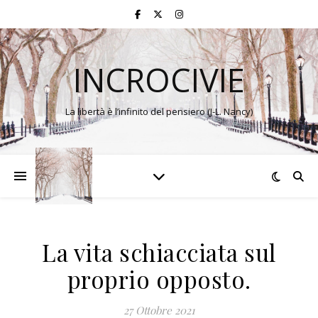
INCROCIVIE
La libertà è l’infinito del pensiero (J-L. Nancy)
La vita schiacciata sul
proprio opposto.
27 Ottobre 2021