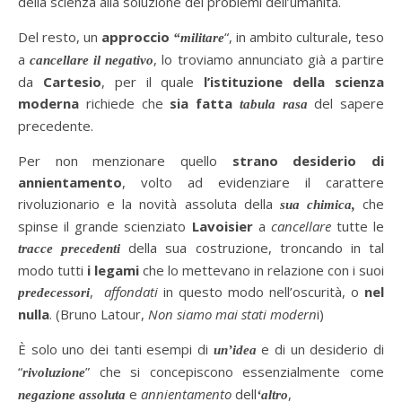
della scienza alla soluzione dei problemi dell’umanità.
Del resto, un
approccio
“, in ambito culturale, teso
“militare
a
, lo troviamo annunciato già a partire
cancellare il negativo
da
Cartesio
, per il quale
l’istituzione della scienza
moderna
richiede che
sia fatta
del sapere
tabula rasa
precedente.
Per non menzionare quello
strano desiderio di
annientamento
, volto ad evidenziare il carattere
rivoluzionario e la novità assoluta della
che
sua
chimica,
spinse il grande scienziato
Lavoisier
a
cancellare
tutte le
della sua costruzione, troncando in tal
tracce precedenti
modo tutti
i legami
che lo mettevano in relazione con i suoi
,
affondati
in questo modo nell’oscurità, o
nel
predecessori
nulla
. (Bruno Latour,
Non siamo mai stati modern
i)
È solo uno dei tanti esempi di
e di un desiderio di
un’idea
“
” che si concepiscono essenzialmente come
rivoluzione
e
annientamento
dell
,
negazione assoluta
‘altro