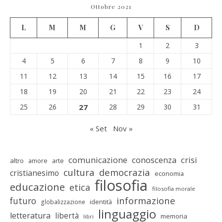
Ottobre 2021
L
M
M
G
V
S
D
1
2
3
4
5
6
7
8
9
10
11
12
13
14
15
16
17
18
19
20
21
22
23
24
25
26
27
28
29
30
31
« Set
Nov »
comunicazione
conoscenza
crisi
altro
amore
arte
cultura
democrazia
cristianesimo
economia
filosofia
educazione
etica
filosofia morale
informazione
futuro
identità
globalizzazione
linguaggio
letteratura
libertà
memoria
libri