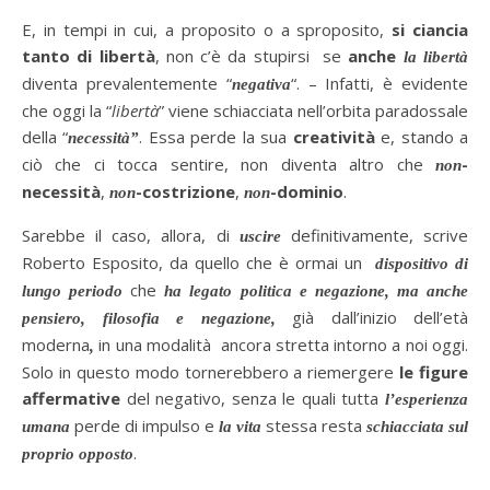
E, in tempi in cui, a proposito o a sproposito,
si ciancia
tanto di libertà
, non c’è da stupirsi se
anche
la libertà
diventa prevalentemente “
“. – Infatti, è evidente
negativa
che oggi la “
libertà
” viene schiacciata nell’orbita paradossale
della “
. Essa perde la sua
creatività
e, stando a
necessità”
ciò che ci tocca sentire, non diventa altro che
-
non
necessità
,
-costrizione
,
-dominio
.
non
non
Sarebbe il caso, allora, di
definitivamente, scrive
uscire
Roberto Esposito, da quello che è ormai un
dispositivo di
che
lungo periodo
ha legato politica e negazione, ma anche
già
dall’inizio dell’età
pensiero, filosofia e negazione,
moderna
in una modalità ancora stretta intorno a noi oggi.
,
Solo in questo modo tornerebbero a riemergere
le figure
affermative
del negativo, senza le quali tutta
l’esperienza
perde di impulso e
stessa
resta
umana
la vita
schiacciata sul
.
proprio opposto