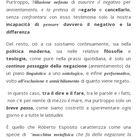
Purtroppo
,
l
‘
di
esaurire il negativo
per
illusione nefasta
annientamento, e la pretesa di n
egarlo
e
cancellarlo
,
senza
confrontarsi
con esso testimonia solo la nostra
incapacità di
davvero il negativo e la
pensare
differenza
Del resto, ciò a cui ssistiamo continuamente, sia nella
politica moderna
, sia nelle relative
filosofie
e
teologie,
come pure nella prassi quotidiana, è solo un
continuo passaggio
della negazione
(annientamento) da
un piano
a uno
, e infine
,
linguistico
ontologico
performativo
volto
e
di quanto viene negato..
all’esclusione
annichilamento
In questo caso,
tra il dire e il fare
, tra le parole e i fatti,
non c’è per niente di mezzo il mare, ma purtroppo solo un
breve passo,
come siamo costretti a sperimentare ogni
giorno e a tutte le latitudini.
È quello che Roberto Esposito caratterizza come una
specie di “
che fa della negazione la
macchina metafisica