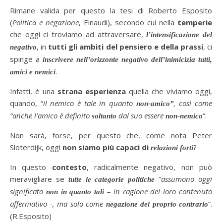
Rimane valida per questo la tesi di Roberto Esposito
(
Politica e negazione
, Einaudi), secondo cui nella
temperie
che oggi ci troviamo ad attraversare,
l’intensificazione del
, in
tutti gli ambiti del pensiero e della prassi
, ci
negativo
spinge a
inscrivere nell’orizzonte negativo dell’inimicizia tutti,
.
amici e nemici
Infatti, è una
strana esperienza
quella che viviamo oggi,
quando, “
il nemico è tale in quanto
, così come
non-amico”
“anche l’amico è definito
dal suo essere
“.
soltanto
non-nemico
Non sarà, forse, per questo che, come nota Peter
Sloterdijk, oggi
non siamo più capaci di
?
relazioni forti
In questo
contesto
, radicalmente negativo, non può
meravigliare se
“
assumono oggi
tutte
le categorie politiche
significato
– in ragione del loro contenuto
non in quanto tali
affermativo -, ma solo come
“.
negazione del proprio contrario
(R.Esposito)