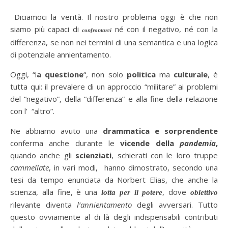
Diciamoci la verità. Il nostro problema oggi è che non
siamo più capaci di
né con il
negativo
, né con la
confrontarci
differenza
, se non nei termini di una semantica e una logica
di potenziale annientamento.
Oggi, “l
a questione
“, non solo
politica
ma
culturale
, è
tutta qui: il prevalere di un approccio “militare” ai problemi
del “negativo”, della “differenza” e alla fine della relazione
con l’
“altro”.
Ne abbiamo avuto una
drammatica e sorprendente
conferma anche durante le
vicende della
pandemia
,
quando anche gli
scienziati
, schierati con le loro truppe
cammellate
, in vari modi, hanno dimostrato, secondo una
tesi da tempo enunciata da Norbert Elias, che anche la
scienza, alla fine, è una
, dove
lotta per il potere
obiettivo
rilevante diventa
l’annientamento
degli avversari. Tutto
questo ovviamente al di là degli indispensabili contributi