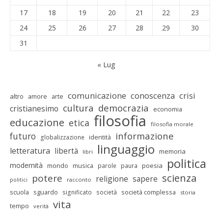
17
18
19
20
21
22
23
24
25
26
27
28
29
30
31
« Lug
comunicazione
conoscenza
crisi
altro
amore
arte
cultura
democrazia
cristianesimo
economia
filosofia
educazione
etica
filosofia morale
informazione
futuro
identità
globalizzazione
linguaggio
letteratura
libertà
memoria
libri
politica
modernità
mondo
musica
poesia
parole
paura
scienza
potere
religione
sapere
racconto
politici
scuola
sguardo
società complessa
significato
società
storia
vita
tempo
verità