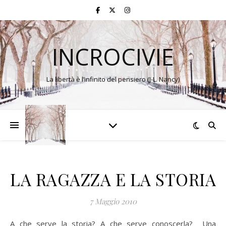
INCROCIVIE
La libertà è l’infinito del pensiero (J-L. Nancy)
LA RAGAZZA E LA STORIA
7 Maggio 2010
A che serve la storia? A che serve conoscerla? Una