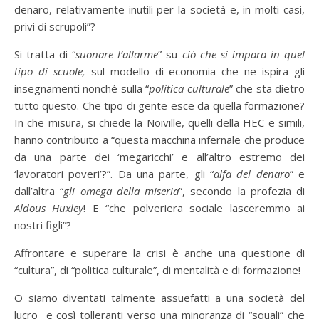
denaro, relativamente inutili per la società e, in molti casi,
privi di scrupoli”?
Si tratta di “
suonare l’allarme
” su
ciò che si impara in quel
tipo di scuole,
sul modello di economia che ne ispira gli
insegnamenti nonché sulla “
politica culturale
” che sta dietro
tutto questo. Che tipo di gente esce da quella formazione?
In che misura, si chiede la Noiville, quelli della HEC e simili,
hanno contribuito a “questa macchina infernale che produce
da una parte dei ‘megaricchi’ e all’altro estremo dei
‘lavoratori poveri’?”. Da una parte, gli “
alfa del denaro
” e
dall’altra “
gli omega della miseria
”, secondo la profezia di
Aldous Huxley
! E “che polveriera sociale lasceremmo ai
nostri figli”?
Affrontare e superare la crisi è anche una questione di
“cultura”, di “politica culturale”, di mentalità e di formazione!
O siamo diventati talmente assuefatti a una società del
lucro
e così tolleranti verso una minoranza di “squali” che