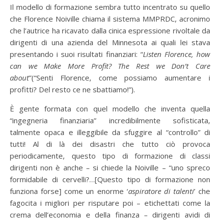
Il modello di formazione sembra tutto incentrato su quello
che Florence Noiville chiama il sistema MMPRDC, acronimo
che l’autrice ha ricavato dalla cinica espressione rivoltale da
dirigenti di una azienda del Minnesota ai quali lei stava
presentando i suoi risultati finanziari: “
Listen Florence, how
can we Make More Profit? The Rest we Don’t Care
about
”(“Senti Florence, come possiamo aumentare i
profitti? Del resto ce ne sbattiamo!”).
È gente formata con quel modello che inventa quella
“ingegneria finanziaria” incredibilmente sofisticata,
talmente opaca e illeggibile da sfuggire al “controllo” di
tutti! Al di là dei disastri che tutto ciò provoca
periodicamente, questo tipo di formazione di classi
dirigenti non è anche – si chiede la Noiville – “uno spreco
formidabile di cervelli?…[Questo tipo di formazione non
funziona forse] come un enorme ‘
aspiratore di talenti
’ che
fagocita i migliori per risputare poi – etichettati come la
crema dell’economia e della finanza – dirigenti avidi di