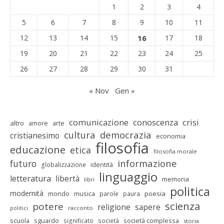
1
2
3
4
5
6
7
8
9
10
11
12
13
14
15
16
17
18
19
20
21
22
23
24
25
26
27
28
29
30
31
« Nov
Gen »
comunicazione
conoscenza
crisi
altro
amore
arte
cultura
democrazia
cristianesimo
economia
filosofia
educazione
etica
filosofia morale
informazione
futuro
identità
globalizzazione
linguaggio
letteratura
libertà
memoria
libri
politica
modernità
mondo
musica
poesia
parole
paura
scienza
potere
religione
sapere
racconto
politici
scuola
sguardo
società complessa
significato
società
storia