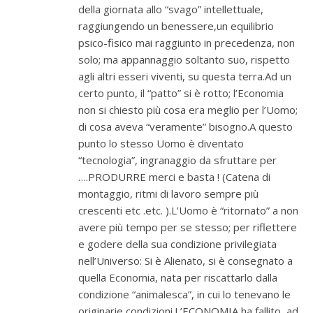
della giornata allo “svago” intellettuale,
raggiungendo un benessere,un equilibrio
psico-fisico mai raggiunto in precedenza, non
solo; ma appannaggio soltanto suo, rispetto
agli altri esseri viventi, su questa terra.Ad un
certo punto, il “patto” si è rotto; l’Economia
non si chiesto più cosa era meglio per l’Uomo;
di cosa aveva “veramente” bisogno.A questo
punto lo stesso Uomo è diventato
“tecnologia”, ingranaggio da sfruttare per
….PRODURRE merci e basta ! (Catena di
montaggio, ritmi di lavoro sempre più
crescenti etc .etc. ).L’Uomo è “ritornato” a non
avere più tempo per se stesso; per riflettere
e godere della sua condizione privilegiata
nell’Universo: Si è Alienato, si è consegnato a
quella Economia, nata per riscattarlo dalla
condizione “animalesca”, in cui lo tenevano le
originarie condizioni.L’ECONOMIA ha fallito, ad