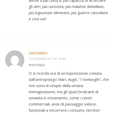
anche a più cultura, più capacità di accettare
gli altri, più curiosità, più malattie debellate,
più ingiustizie eliminate, più guerre cancellate
e così via?
ANONIMO
17 DICEMBRE 2011 AT 23:45
RISPONDI
Ci si ricorda ora di un'espressione coniata
dall'antropologo Marc Augé, “I nonluoghi”, che
non sono le utopie della umana
immaginazione, ma gli spazi brulicanti di
umanità in movimento, come i centri
commerciali, aree di passaggio veloce,
funzionali a rincorrere i consumi, territori