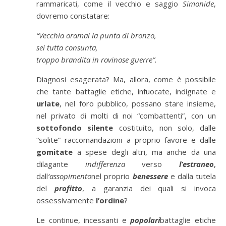
rammaricati, come il vecchio e saggio
Simonide
,
dovremo constatare:
“Vecchia oramai la punta di bronzo,
sei tutta consunta,
troppo brandita in rovinose guerre”.
Diagnosi esagerata? Ma, allora, come
è
possibile
che tante battaglie etiche, infuocate, indignate e
urlate
, nel foro pubblico, possano stare insieme,
nel privato di molti di noi “combattenti”, con un
sottofondo silente
costituito, non solo, dalle
“
solite
”
raccomandazioni a proprio favore e dalle
gomitate
a spese degli altri, ma anche da una
dilagante
indifferenza
verso
l’estraneo
,
dall
‘assopimento
nel proprio
benessere
e dalla tutela
del
profitto
, a garanzia dei quali si invoca
ossessivamente
l
’
ordine
?
Le continue, incessanti e
popolari
battaglie etiche