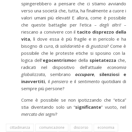
spingerebbero a pensare che ci stiamo avviando
verso una societ
à
che, tutta, ha finalmente a cuore i
valori umani pi
ù
elevati! E allora, come
è
possibile
che queste battaglie per l’etica –
degli altri! –
riescano a convivere con il
tacito disprezzo della
vita
, l
ì
dove essa
è
pi
ù
fragile e in pericolo e ha
bisogno di
cura
, di
solidariet
à
e di
giustizia
? Come
è
possibile che le proteste etiche si sposino con la
logica dell’
egocentrismo
e della
spietatezza
che,
radicati nel dispositivo dell’attuale
economia
globalizzata
, sembrano
occupare
,
silenziosi e
inavvertiti
, il
pensiero
e il
sentimento
quotidiani di
sempre pi
ù
persone?
Come
è
possibile se non ipotizzando che “etica”
stia diventando solo un “
significante
” vuoto, nel
mercato dei segni
?
cittadinanza
comunicazione
discorso
economia