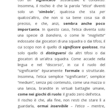
Insomma, il rischio
è
che la parola “
etica
” diventi
solo un “
simbolo
“, qualcosa che sta
per
qualcos’altro, che non si sa bene cosa sia di
preciso, e che, anzi,
sembra anche poco
importante
. In questo caso, l’etica diventa solo
una specie di
bandiera
, o come le “
magliette
”
indossate dai giocatori di una squadra o dai tifosi, il
cui scopo non
è
quello di
significare qualcosa
, ma
solo quello di
distinguersi
da altri tifosi o dai
giocatori di un’altra squadra. Come accade nella
lingua e nel
“
discorso
”
, in cui il ruolo del
“significante”
è
puramente
formale
o strutturale.
Insomma, l’etica semplice “significante”, semplice
“
medium
”
, senza pi
ù
contenuto, come una mazza o
una lancia, brandite in virtuali battaglie umane,
come nei giochi di ruolo
: il grado zero dell’etica.
Il rischio
è
che, alla fine, non resti che stare l
ì
a
guardarla,
ormai
inservibile
–
l’etica
– mentre,