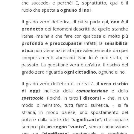
che succede, e perch
é
! E, soprattutto, qual
è
il
ruolo che spetta a
ognuno di noi
.
Il grado zero dell’etica, di cui si parla qui,
non
è
il
prodotto
dei fenomeni descritti da quelle stanche
litanie, ma ha a che fare con qualcosa di molto pi
ù
profondo
e
preoccupante
! Infatti, la
sensibilit
à
etica
non viene azzerata prevalentemente da quei
comportamenti aberranti. Non lo
è
mai stata, in
passato. La questione vera
è
un’altra. Il rischio del
grado zero riguarda
ogni cittadino
, ognuno di noi.
Il grado zero dell’etica
è, in realtà,
il vero rischio
di oggi
: nell’et
à
della
comunicazione
e dello
spettacolo
. Poich
é
, in tutti
i discorsi
– che, in un
modo o nell’altro, tutti fanno sull’etica, – si fa
strada, in modo palese, uno spostamento del
potere dalla parte del “
significante
“, che appare
sempre pi
ù
un segno “vuoto”
, senza connessione
con un “
significato
” sostanziale e condiviso.