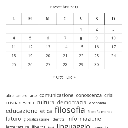
Novembre 2013
L
M
M
G
V
S
D
1
2
3
4
5
6
7
8
9
10
11
12
13
14
15
16
17
18
19
20
21
22
23
24
25
26
27
28
29
30
« Ott
Dic »
comunicazione
conoscenza
crisi
altro
amore
arte
cultura
democrazia
cristianesimo
economia
filosofia
educazione
etica
filosofia morale
informazione
futuro
identità
globalizzazione
linguaggio
letteratura
libertà
memoria
libri