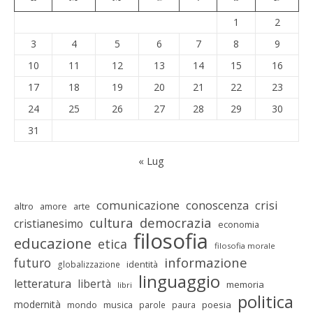
1
2
3
4
5
6
7
8
9
10
11
12
13
14
15
16
17
18
19
20
21
22
23
24
25
26
27
28
29
30
31
« Lug
comunicazione
conoscenza
crisi
altro
amore
arte
cultura
democrazia
cristianesimo
economia
filosofia
educazione
etica
filosofia morale
informazione
futuro
identità
globalizzazione
linguaggio
letteratura
libertà
memoria
libri
politica
modernità
mondo
musica
poesia
parole
paura