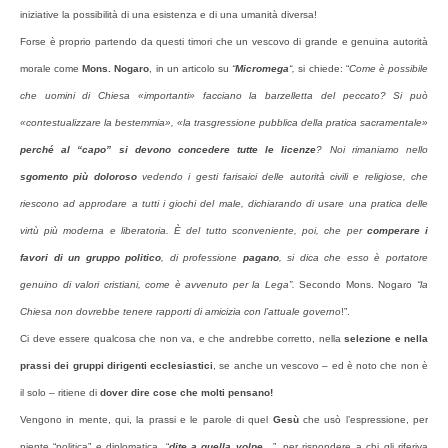
iniziative la possibilità di una esistenza e di una umanità diversa!
Forse è proprio partendo da questi timori che un vescovo di grande e genuina autorità
morale come
Mons. Nogaro
,
in un articolo su
“
Micromega
“,
si chiede: “
Come è possibile
che uomi­ni di Chiesa «importanti» facciano la barzelletta del peccato? Si può
«contestualizzare la bestemmia», «la trasgressione pub­blica della pratica sacramentale»
perché al “capo” si devono con­cedere tutte le licenze
? Noi rimaniamo nello
sgomento più do­loroso
vedendo i gesti farisaici delle autorità civili e religiose, che
riescono ad approdare a tutti i giochi del male, dichiaran­do di usare una pratica delle
virtù più moderna e liberatoria. È del tutto sconveniente, poi, che per
comperare i
favori di un gruppo politico
, di professione
pagano
, si dica che esso è por­tatore
genuino di valori cristiani, come è avvenuto per la Lega”.
Secondo Mons. Nogaro
“la
Chiesa non dovrebbe tenere rap­porti di amicizia con l’attuale governo
!”.
Ci deve essere qualcosa che non va, e che andrebbe corretto, nella
selezione e nella
prassi dei gruppi dirigenti ecclesiastici
, se anche un vescovo – ed è noto che non è
il solo – ritiene di
dover dire cose che molti pensano!
Vengono in mente, qui, la prassi e le parole di quel
Gesù
che usò l’espressione, per
niente “politica” e diplomatica, “
dite a quella volpe…
”, per rispondere a chi gli riferiva