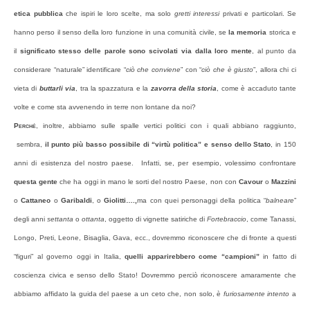
etica pubblica
che ispiri le loro scelte, ma solo
gretti interessi
privati e particolari. Se
hanno perso il senso della loro funzione in una comunità civile, se
la memoria
storica e
il
significato stesso delle parole
sono scivolati via dalla loro mente
, al punto da
considerare “naturale” identificare “
ciò che conviene
” con “
ciò che è giusto
”, allora chi ci
vieta di
buttarli via
, tra la spazzatura e la
zavorra della storia
, come è accaduto tante
volte e come sta avvenendo in terre non lontane da noi?
Perché
, inoltre, abbiamo sulle spalle vertici politici con i quali abbiano raggiunto,
sembra,
il punto più basso possibile di “virtù politica” e senso dello Stato
, in 150
anni di esistenza del nostro paese. Infatti, se, per esempio, volessimo confrontare
questa gente
che ha oggi in mano le sorti del nostro Paese, non con
Cavour
o
Mazzini
o
Cattaneo
o
Garibaldi
, o
Giolitti….,
ma con quei personaggi della politica “
balneare
”
degli anni
settanta
o
ottanta
, oggetto di vignette satiriche di
Fortebraccio
, come Tanassi,
Longo, Preti, Leone, Bisaglia, Gava, ecc., dovremmo riconoscere che di fronte a questi
“figuri” al governo oggi in Italia,
quelli apparirebbero come “campioni”
in fatto di
coscienza civica e senso dello Stato! Dovremmo perciò riconoscere amaramente che
abbiamo affidato la guida del paese a un ceto che, non solo, è
furiosamente intento
a