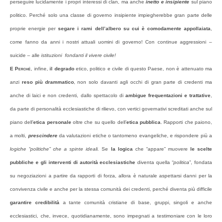
perseguire lucidamente i propri interessi di clan, ma anche
inetto e insipiente
sul piano
politico. Perché solo una classe di governo insipiente impiegherebbe gran parte delle
proprie energie per
segare i rami dell’albero su cui è comodamente
appollaiata
,
come fanno da anni i nostri attuali uomini di governo! Con continue aggressioni –
suicide – alle
istituzioni fondanti il vivere civile!
E Perché
, infine,
il degrado
etico, politico e civile di questo Paese, non è attenuato ma
anzi
reso più drammatico
, non solo davanti agli occhi di gran parte di credenti ma
anche di laici e non credenti, dallo spettacolo di
ambigue frequentazioni e trattative
,
da parte di personalità ecclesiastiche di rilievo, con vertici governativi screditati anche sul
piano dell’
etica personale
oltre che su quello dell’
etica pubblica
. Rapporti che paiono,
a molti,
prescindere
da valutazioni etiche o tantomeno evangeliche, e rispondere più a
logiche “politiche” che a spinte ideali.
Se
la logica
che “appare” muovere
le scelte
pubbliche e gli interventi di autorità ecclesiastiche
diventa quella “
politica
”, fondata
su negoziazioni a partire da rapporti di forza, allora è naturale aspettarsi danni per la
convivenza civile e anche per la stessa comunità dei credenti, perché diventa più difficile
garantire credibilità
a tante comunità cristiane di base, gruppi, singoli e anche
ecclesiastici, che, invece, quotidianamente, sono impegnati a testimoniare con le loro