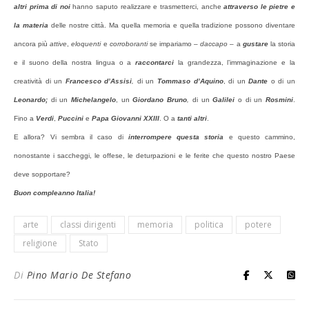
altri prima di noi
hanno saputo realizzare e trasmetterci, anche
attraverso le pietre e
la materia
delle nostre città. Ma quella memoria e quella tradizione possono diventare
ancora più
attive
,
eloquenti
e
corroboranti
se impariamo –
daccapo
– a
gustare
la storia
e il suono della nostra lingua o a
raccontarci
la grandezza, l’immaginazione e la
creatività di un
Francesco d’Assisi
,
di un
Tommaso d’Aquino
, di un
Dante
o di un
Leonardo;
di un
Michelangelo
, un
Giordano Bruno
,
di un
Galilei
o di un
Rosmini
.
Fino a
Verdi
,
Puccini
e
Papa Giovanni XXIII
. O a
tanti altri
.
E allora? Vi sembra il caso di
interrompere questa storia
e questo cammino,
nonostante i saccheggi, le offese, le deturpazioni e le ferite che questo nostro Paese
deve sopportare?
Buon compleanno Italia!
arte
classi dirigenti
memoria
politica
potere
religione
Stato
Di
Pino Mario De Stefano