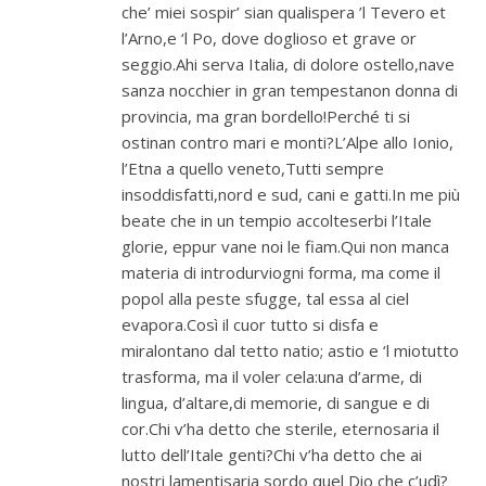
che’ miei sospir’ sian qualispera ’l Tevero et
l’Arno,e ‘l Po, dove doglioso et grave or
seggio.Ahi serva Italia, di dolore ostello,nave
sanza nocchier in gran tempestanon donna di
provincia, ma gran bordello!Perché ti si
ostinan contro mari e monti?L’Alpe allo Ionio,
l’Etna a quello veneto,Tutti sempre
insoddisfatti,nord e sud, cani e gatti.In me più
beate che in un tempio accolteserbi l’Itale
glorie, eppur vane noi le fiam.Qui non manca
materia di introdurviogni forma, ma come il
popol alla peste sfugge, tal essa al ciel
evapora.Così il cuor tutto si disfa e
miralontano dal tetto natio; astio e ‘l miotutto
trasforma, ma il voler cela:una d’arme, di
lingua, d’altare,di memorie, di sangue e di
cor.Chi v’ha detto che sterile, eternosaria il
lutto dell’Itale genti?Chi v’ha detto che ai
nostri lamentisaria sordo quel Dio che c’udì?