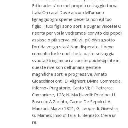
Ed io adess’ oro:nel proprio rettaggio torna
Italia!Oh cara! Dove ancor dell’umano
lignaggioogni speme deserta non è;il tuo
figlio, i tuoi figli sono sorti a pugnar:Vincete! O
risorta per voi la vedremoal convito dei popoli
assissa,o più serva, più vil, più divisa,sotto
l’orrida verga starà.Non disperate, il bene
comunfia forte quel che la parte selvaggia
svuota.Stringiamoci a coorte poichédipinte in
queste rive son dell’umana gentele
magnifiche sorti e progressive. Amato
GioacchinoFonti: D. Alighieri: Divina Commedia,
Inferno- Purgatorio, Canto VI; F. Petrarca:
Canzoniere, 128; N. Machiavelli: Principe; U.
Foscolo: A Zacinto, Carme De Sepolcri; A.
Manzoni: Marzo 1821; G. Leopardi: Ginestra;
G. Mameli: Inno d’Italia; E. Bennato: C’era un
re.