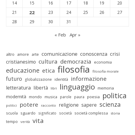
14
15
16
17
18
19
20
21
22
23
24
25
26
27
28
29
30
31
« Feb
Apr »
comunicazione
conoscenza
crisi
altro
amore
arte
cultura
democrazia
cristianesimo
economia
filosofia
educazione
etica
filosofia morale
informazione
futuro
identità
globalizzazione
linguaggio
letteratura
libertà
memoria
libri
politica
modernità
mondo
musica
poesia
parole
paura
scienza
potere
religione
sapere
racconto
politici
scuola
sguardo
società complessa
significato
società
storia
vita
tempo
verità