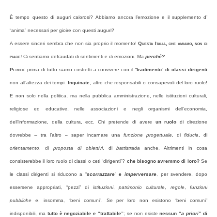
È tempo questo di auguri calorosi? Abbiamo ancora l’emozione e il supplemento d’
“anima” necessari per gioire con questi auguri?
A essere sinceri sembra che non sia proprio il momento!
Questa Italia, che amiamo, non ci
piace!
Ci sentiamo defraudati di sentimenti e di emozioni. Ma
perché?
Perché
prima di tutto siamo costretti a convivere con il “
tradimento
”
di classi dirigenti
non all’altezza dei tempi.
Inquinate
, altro che responsabili o consapevoli del loro ruolo!
E non solo nella politica, ma nella pubblica amministrazione, nelle istituzioni culturali,
religiose ed educative, nelle associazioni e negli organismi dell’economia,
dell’informazione, della cultura, ecc. Chi pretende di avere
un ruolo
di direzione
dovrebbe – tra l’altro – saper incarnare una
funzione
progettuale
, di
fiducia
, di
orientamento
, di
proposta di obiettivi
, di
battistrada
anche. Altrimenti in cosa
consisterebbe il loro ruolo di classi o ceti “dirigenti”?
che bisogno avremmo di loro?
Se
le classi dirigenti si riducono a “
scorrazzare
”
e
imperversare
, per svendere, dopo
essersene appropriati, “pezzi” di
istituzioni
,
patrimonio culturale
,
regole
,
funzioni
pubbliche
e, insomma, “beni comuni”. Se per loro non esistono “beni comuni”
indisponibili, ma
tutto è negoziabile e “trattabile”
; se non esiste
nessun “
a priori
” di