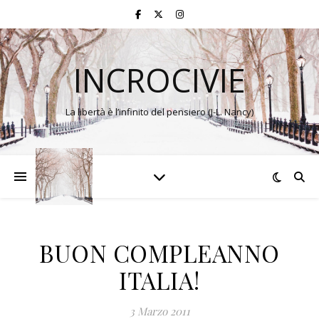
INCROCIVIE
La libertà è l’infinito del pensiero (J-L. Nancy)
BUON COMPLEANNO
ITALIA!
3 Marzo 2011