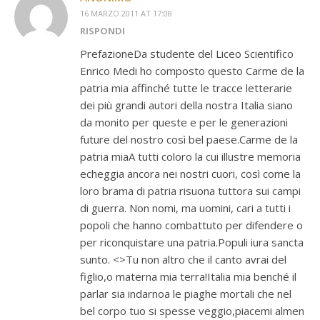
16 MARZO 2011 AT 17:08
RISPONDI
PrefazioneDa studente del Liceo Scientifico
Enrico Medi ho composto questo Carme de la
patria mia affinché tutte le tracce letterarie
dei più grandi autori della nostra Italia siano
da monito per queste e per le generazioni
future del nostro così bel paese.Carme de la
patria miaA tutti coloro la cui illustre memoria
echeggia ancora nei nostri cuori, così come la
loro brama di patria risuona tuttora sui campi
di guerra. Non nomi, ma uomini, cari a tutti i
popoli che hanno combattuto per difendere o
per riconquistare una patria.Populi iura sancta
sunto. <>Tu non altro che il canto avrai del
figlio,o materna mia terra!Italia mia benché il
parlar sia indarnoa le piaghe mortali che nel
bel corpo tuo si spesse veggio,piacemi almen