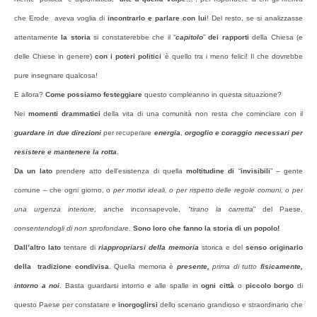
che Erode aveva voglia di
incontrarlo e parlare con lui
! Del resto, se si analizzasse
attentamente
la storia
si constaterebbe che il “
capitolo
”
dei rapporti
della Chiesa (e
delle Chiese in genere)
con i poteri politici
è quello tra i meno felici! Il che dovrebbe
pure insegnare qualcosa!
E allora?
Come possiamo festeggiare
questo compleanno in questa situazione?
Nei
momenti drammatici
della vita di una comunità non resta che cominciare con il
guardare in due direzioni
per recuperare
energia
,
orgoglio e coraggio necessari per
resistere e mantenere la rotta
.
Da un lato
prendere atto dell’esistenza di quella
moltitudine di
“
invisibili
” – gente
comune – che ogni giorno, o
per motivi ideali, o per rispetto delle regole comuni, o per
una urgenza interiore
, anche inconsapevole,
“tirano la carretta
” del Paese,
consentendogli di non sprofondare
.
Sono loro che fanno la storia di un popolo!
Dall’altro lato
tentare di
riappropriarsi della memoria
storica e del
senso originario
della tradizione condivisa
. Quella memoria è
presente,
prima di tutto
fisicamente,
intorno a noi
. Basta guardarsi intorno e alle spalle in
ogni città
o
piccolo borgo
di
questo Paese per constatare e
inorgoglirsi
dello scenario grandioso e straordinario che