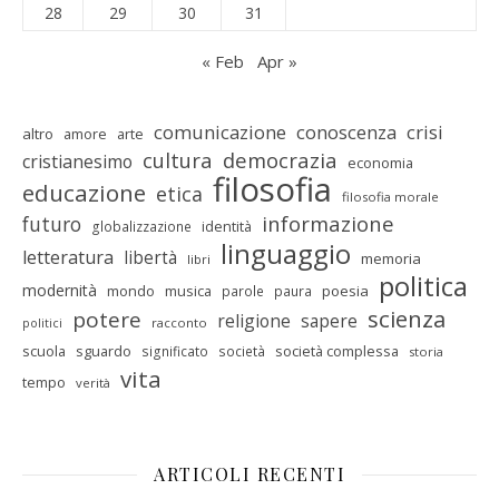
28
29
30
31
« Feb
Apr »
comunicazione
conoscenza
crisi
altro
amore
arte
cultura
democrazia
cristianesimo
economia
filosofia
educazione
etica
filosofia morale
informazione
futuro
identità
globalizzazione
linguaggio
letteratura
libertà
memoria
libri
politica
modernità
mondo
musica
poesia
parole
paura
scienza
potere
religione
sapere
racconto
politici
scuola
sguardo
società complessa
significato
società
storia
vita
tempo
verità
ARTICOLI RECENTI