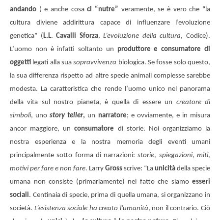
andando
( e anche cosa
ci “nutre”
veramente, se è vero che “la
cultura diviene addirittura capace di influenzare l’evoluzione
genetica” (
L.L
.
Cavalli Sforza
,
L’evoluzione della cultura
, Codice).
L’uomo non è infatti soltanto un
produttore e consumatore di
oggetti
legati alla sua
sopravvivenza
biologica. Se fosse solo questo,
la sua differenza rispetto ad altre specie animali complesse sarebbe
modesta. La caratteristica che rende l’uomo unico nel panorama
della vita sul nostro pianeta, è quella di essere un
creatore di
simboli
, uno
story teller
,
un
narratore
; e ovviamente, e in misura
ancor maggiore, un
consumatore
di storie. Noi organizziamo la
nostra esperienza e la nostra memoria degli eventi umani
principalmente sotto forma di narrazioni:
storie
,
spiegazioni
,
miti
,
motivi per fare e non fare
. Larry
Gross
scrive: “La
unicità
della specie
umana non consiste (primariamente) nel fatto che siamo
esseri
sociali
. Centinaia di specie, prima di quella umana, si organizzano in
società.
L’esistenza sociale ha creato l’umanità
, non il contrario. Ciò