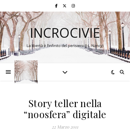
INCROCIVIE
La libertà è l’infinito del pensiero (J-L. Nancy)
Story teller nella
“noosfera” digitale
22 Marzo 2011