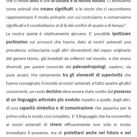
che ci rende
unici
è che
la cultura è la nostra natura
. Ci evolviamo
come animali che
creano significati
, e le storie che ci raccontiamo
rappresentano il modo primario con cui costruiamo e conserviamo
significati e li condividiamo al di là dei confini di spazio e di tempo”.
La nostra specie è relativamente giovane. E’ possibile
ipotizzare
pochissimo
sui processi che hanno dato ai nostri antenati una
prevalenza schiacciante sugli altri discendenti del ceppo originario
del genere
Homo,
già insediati da millenni nel mondo, e che erano
divenuti, per parere concorde dei
paleoantropologi
,
sapiens
, sia
pure arcaici. Ma certamente
tra gli elementi di superiorità
che
hanno consegnato il mondo ai nostri antenati, e fatto sparire gli altri
concorrenti, un ruolo
decisivo
deve essere stato svolto dal
possesso
di un linguaggio articolato più evoluto
rispetto a quello degli altri,
di una
capacità simbolica e di comunicazione
che appariva per la
prima volta in modo così completo. E’ il linguaggio che ha consentito
ai nostri antenati di
vivere
efficacemente non solo in modo
immediato il presente, ma di
proiettarsi anche nel futuro e nel