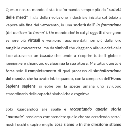
Questo nostro mondo si sta trasformando sempre più
da
“società
delle merci
“, figlia della rivoluzione industriale iniziata col telaio a
vapore alla fine del Settecento, in una
società dell’
in-formazione
(del
mettere “in forma”
). Un mondo cioè in cui gli
oggetti
divengono
sempre più
virtuali
e vengono rappresentati non più dalla loro
tangibile
concretezza
, ma da
simboli
che viaggiano alla velocità della
luce attraverso un
tessuto
che tende a ricoprire tutto il globo e
raggiungere chiunque, qualsiasi sia la sua attesa. Ma tutto questo è
forse solo il
completamento
di quel processo di
simbolizzazione
del mondo
, che ha avuto inizio quando, con la comparsa dell’
Homo
Sapiens sapiens
, si ebbe per la specie umana uno sviluppo
straordinario delle capacità simboliche e cognitive.
Solo guardandoci alle spalle e
raccontando questa storia
“naturale”
possiamo comprendere quello che sta accadendo sotto i
nostri occhi e capire meglio
cosa siamo
e
in che direzione stiamo