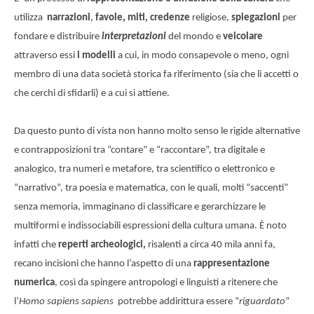
utilizza
narrazioni
,
favole, miti, credenze
religiose,
spiegazioni
per
fondare e distribuire
interpretazioni
del mondo e
veicolare
attraverso essi
i modelli
a cui, in modo consapevole o meno, ogni
membro di una data società storica fa riferimento (sia che li accetti o
che cerchi di sfidarli) e a cui si attiene.
Da questo punto di vista non hanno molto senso le rigide alternative
e contrapposizioni tra “contare” e “raccontare”, tra digitale e
analogico, tra numeri e metafore, tra scientifico o elettronico e
“narrativo”, tra poesia e matematica, con le quali, molti “saccenti”
senza memoria, immaginano di classificare e gerarchizzare le
multiformi e indissociabili espressioni della cultura umana. È noto
infatti che
reperti archeologici,
risalenti a circa 40 mila anni fa,
recano incisioni che hanno l’aspetto di una
rappresentazione
numerica
, così da spingere antropologi e linguisti a ritenere che
l’
Homo sapiens sapiens
potrebbe addirittura essere “
riguardato
”