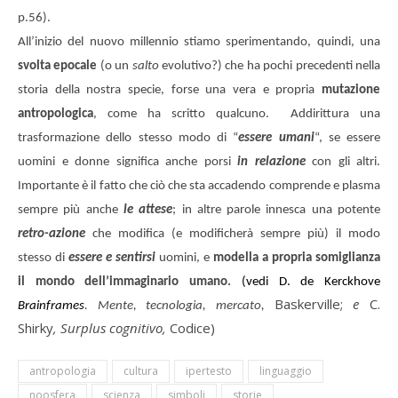
p.56).
All’inizio del nuovo millennio stiamo sperimentando, quindi, una
svolta epocale
(o un
salto
evolutivo?) che ha pochi precedenti nella
storia della nostra specie, forse una vera e propria
mutazione
antropologica
, come ha scritto qualcuno. Addirittura una
trasformazione dello stesso modo di “
essere umani
“, se essere
uomini e donne significa anche porsi
in
relazione
con gli altri.
Importante è il fatto che ciò che sta accadendo comprende e plasma
sempre più anche
le attese
; in altre parole innesca una potente
retro-azione
che modifica (e modificherà sempre più) il modo
stesso di
essere e sentirsi
uomini,
e
modella a propria somiglianza
il mondo dell’immaginario umano.
(vedi D. de
Kerckhove
Baskerville;
e
C.
Brainframes
. Mente, tecnologia, mercato,
Shirky
, Surplus cognitivo,
Codice)
antropologia
cultura
ipertesto
linguaggio
noosfera
scienza
simboli
storie