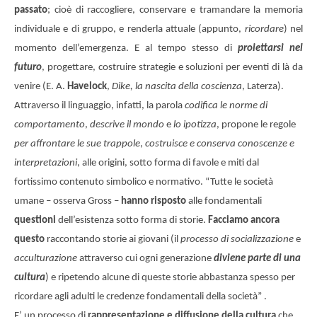
passato
; cioè di raccogliere, conservare e tramandare la memoria
individuale e di gruppo, e renderla attuale (appunto,
ricordare
) nel
momento dell’emergenza. E al tempo stesso di
proiettarsi nel
futuro
, progettare, costruire strategie e soluzioni per eventi di là da
venire (E. A.
Havelock
,
Dike, la nascita della coscienza
, Laterza).
Attraverso il linguaggio, infatti, la parola
codifica le norme di
comportamento
,
descrive il mondo
e
lo ipotizza
, propone le regole
per affrontare le sue trappole
,
costruisce e conserva conoscenze e
interpretazioni
, alle origini, sotto forma di favole e miti dal
fortissimo contenuto simbolico e normativo. “Tutte le società
umane – osserva Gross –
hanno risposto
alle fondamentali
questioni
dell’esistenza sotto forma di storie.
Facciamo ancora
questo
raccontando storie ai giovani (il
processo di socializzazione
e
acculturazione
attraverso cui ogni generazione
diviene parte di una
cultura
) e ripetendo alcune di queste storie abbastanza spesso per
ricordare agli adulti le credenze fondamentali della società” .
E’ un processo di
rappresentazione e diffusione della cultura
che