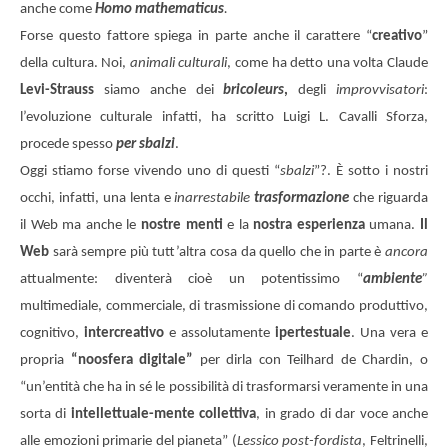
anche come
Homo mathematicus
.
Forse questo fattore spiega in parte anche il carattere “
creativo
”
della cultura. Noi,
animali culturali
, come ha detto una volta Claude
Levi-Strauss
siamo anche dei
bricoleurs
,
degli
improvvisatori
:
l’evoluzione culturale infatti, ha scritto Luigi L. Cavalli Sforza,
procede spesso
per sbalzi
.
Oggi stiamo forse vivendo uno di questi “
sbalzi
”?. È sotto i nostri
occhi, infatti, una lenta e
inarrestabile
trasformazione
che riguarda
il Web ma anche le
nostre menti
e la
nostra esperienza
umana.
Il
Web
sarà sempre più tutt’altra cosa da quello che in parte è
ancora
attualmente: diventerà cioè un potentissimo “
ambiente
”
multimediale, commerciale, di trasmissione di comando produttivo,
cognitivo,
intercreativo
e assolutamente
ipertestuale
. Una vera e
propria
“noosfera digitale”
per dirla con Teilhard de Chardin, o
“un’entità che ha in sé le possibilità di trasformarsi veramente in una
sorta di
intellettuale-mente collettiva
, in grado di dar voce anche
alle emozioni primarie del pianeta” (
Lessico post-fordista
, Feltrinelli,