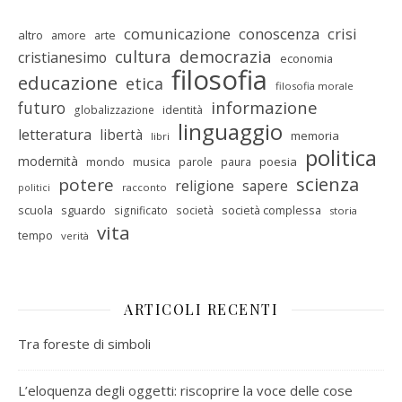
comunicazione
conoscenza
crisi
altro
amore
arte
cultura
democrazia
cristianesimo
economia
filosofia
educazione
etica
filosofia morale
informazione
futuro
identità
globalizzazione
linguaggio
letteratura
libertà
memoria
libri
politica
modernità
mondo
musica
poesia
parole
paura
scienza
potere
religione
sapere
racconto
politici
scuola
sguardo
società complessa
significato
società
storia
vita
tempo
verità
ARTICOLI RECENTI
Tra foreste di simboli
L’eloquenza degli oggetti: riscoprire la voce delle cose