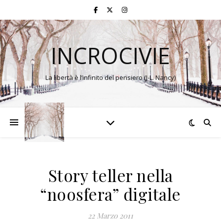
INCROCIVIE
La libertà è l’infinito del pensiero (J-L. Nancy)
Story teller nella
“noosfera” digitale
22 Marzo 2011