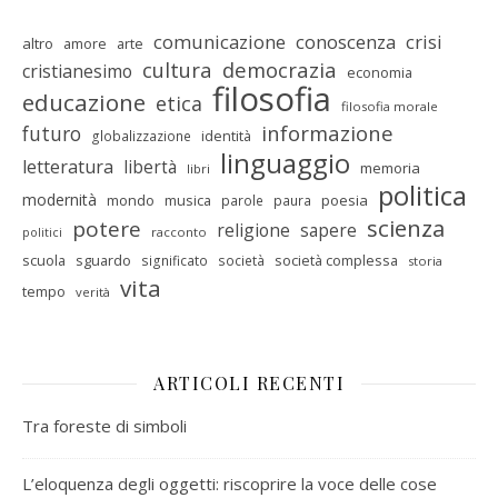
comunicazione
conoscenza
crisi
altro
amore
arte
cultura
democrazia
cristianesimo
economia
filosofia
educazione
etica
filosofia morale
informazione
futuro
identità
globalizzazione
linguaggio
letteratura
libertà
memoria
libri
politica
modernità
mondo
musica
poesia
parole
paura
scienza
potere
religione
sapere
racconto
politici
scuola
sguardo
società complessa
significato
società
storia
vita
tempo
verità
ARTICOLI RECENTI
Tra foreste di simboli
L’eloquenza degli oggetti: riscoprire la voce delle cose