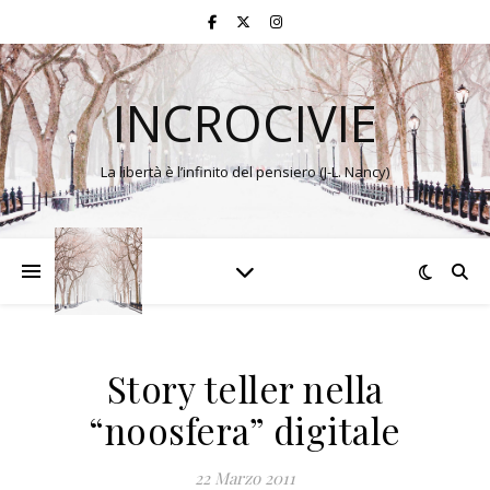
INCROCIVIE
La libertà è l’infinito del pensiero (J-L. Nancy)
Story teller nella
“noosfera” digitale
22 Marzo 2011