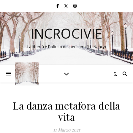
INCROCIVIE
La libertà è l’infinito del pensiero (J-L. Nancy)
La danza metafora della
vita
11 Marzo 2025