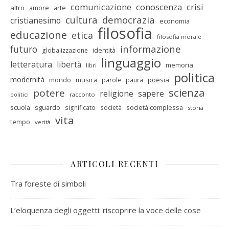
comunicazione
conoscenza
crisi
altro
amore
arte
cultura
democrazia
cristianesimo
economia
filosofia
educazione
etica
filosofia morale
informazione
futuro
identità
globalizzazione
linguaggio
letteratura
libertà
memoria
libri
politica
modernità
mondo
musica
poesia
parole
paura
scienza
potere
religione
sapere
racconto
politici
scuola
sguardo
società complessa
significato
società
storia
vita
tempo
verità
ARTICOLI RECENTI
Tra foreste di simboli
L’eloquenza degli oggetti: riscoprire la voce delle cose