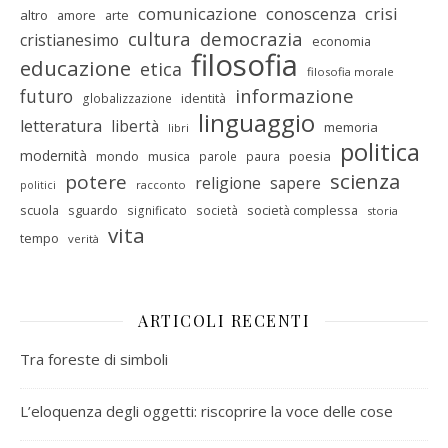
comunicazione
conoscenza
crisi
altro
amore
arte
cultura
democrazia
cristianesimo
economia
filosofia
educazione
etica
filosofia morale
informazione
futuro
identità
globalizzazione
linguaggio
letteratura
libertà
memoria
libri
politica
modernità
mondo
musica
poesia
parole
paura
scienza
potere
religione
sapere
racconto
politici
scuola
sguardo
società complessa
significato
società
storia
vita
tempo
verità
ARTICOLI RECENTI
Tra foreste di simboli
L’eloquenza degli oggetti: riscoprire la voce delle cose