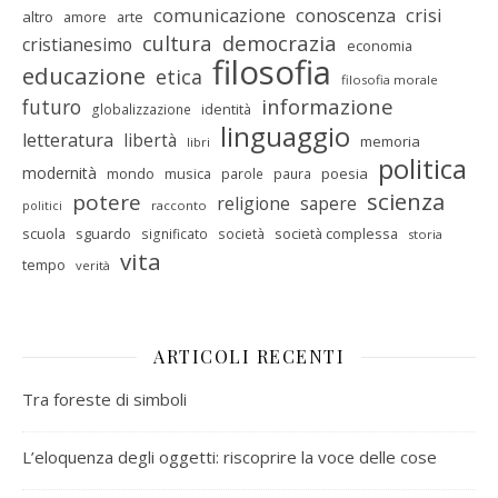
comunicazione
conoscenza
crisi
altro
amore
arte
cultura
democrazia
cristianesimo
economia
filosofia
educazione
etica
filosofia morale
informazione
futuro
identità
globalizzazione
linguaggio
letteratura
libertà
memoria
libri
politica
modernità
mondo
musica
poesia
parole
paura
scienza
potere
religione
sapere
racconto
politici
scuola
sguardo
società complessa
significato
società
storia
vita
tempo
verità
ARTICOLI RECENTI
Tra foreste di simboli
L’eloquenza degli oggetti: riscoprire la voce delle cose