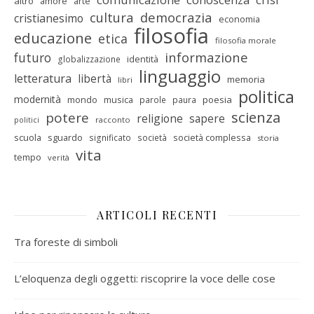
altro
amore
arte
cultura
democrazia
cristianesimo
economia
filosofia
educazione
etica
filosofia morale
informazione
futuro
identità
globalizzazione
linguaggio
letteratura
libertà
memoria
libri
politica
modernità
mondo
musica
poesia
parole
paura
scienza
potere
religione
sapere
racconto
politici
scuola
sguardo
società complessa
significato
società
storia
vita
tempo
verità
ARTICOLI RECENTI
Tra foreste di simboli
L’eloquenza degli oggetti: riscoprire la voce delle cose