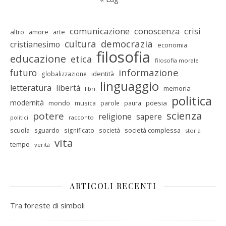
comunicazione
conoscenza
crisi
altro
amore
arte
cultura
democrazia
cristianesimo
economia
filosofia
educazione
etica
filosofia morale
informazione
futuro
identità
globalizzazione
linguaggio
letteratura
libertà
memoria
libri
politica
modernità
mondo
musica
poesia
parole
paura
scienza
potere
religione
sapere
racconto
politici
scuola
sguardo
società complessa
significato
società
storia
vita
tempo
verità
ARTICOLI RECENTI
Tra foreste di simboli