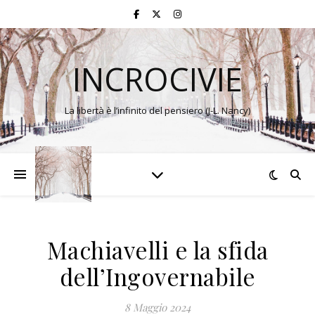
INCROCIVIE
La libertà è l’infinito del pensiero (J-L. Nancy)
Machiavelli e la sfida
dell’Ingovernabile
8 Maggio 2024