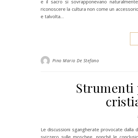
e il sacro si sovrapponevano naturalmente
riconoscere la cultura non come un accessori
e talvolta…
Pino Mario De Stefano
Strumenti 
crist
Le discussioni sgangherate provocate dalla de
svizzero sulle moschee, nonché le conclusio