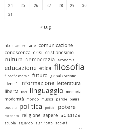
24
25
26
27
28
29
30
31
« Lug
comunicazione
altro
amore
arte
conoscenza
crisi
cristianesimo
cultura
democrazia
economia
filosofia
educazione
etica
futuro
globalizzazione
filosofia morale
informazione
letteratura
identità
linguaggio
libertà
memoria
libri
modernità
mondo
musica
parole
paura
politica
potere
poesia
politici
scienza
religione
sapere
racconto
scuola
sguardo
significato
società