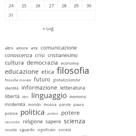
24
25
26
27
28
29
30
31
« Lug
comunicazione
altro
amore
arte
conoscenza
crisi
cristianesimo
cultura
democrazia
economia
filosofia
educazione
etica
futuro
globalizzazione
filosofia morale
informazione
letteratura
identità
linguaggio
libertà
memoria
libri
modernità
mondo
musica
parole
paura
politica
potere
poesia
politici
scienza
religione
sapere
racconto
scuola
sguardo
significato
società