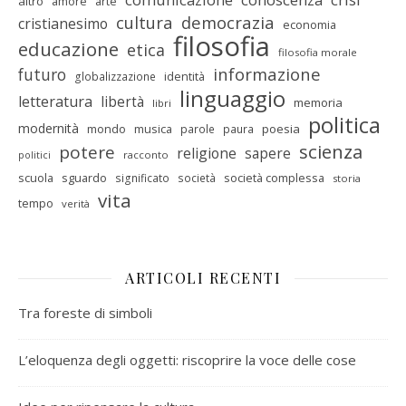
altro
amore
arte
cultura
democrazia
cristianesimo
economia
filosofia
educazione
etica
filosofia morale
informazione
futuro
identità
globalizzazione
linguaggio
letteratura
libertà
memoria
libri
politica
modernità
mondo
musica
poesia
parole
paura
scienza
potere
religione
sapere
racconto
politici
scuola
sguardo
società complessa
significato
società
storia
vita
tempo
verità
ARTICOLI RECENTI
Tra foreste di simboli
L’eloquenza degli oggetti: riscoprire la voce delle cose