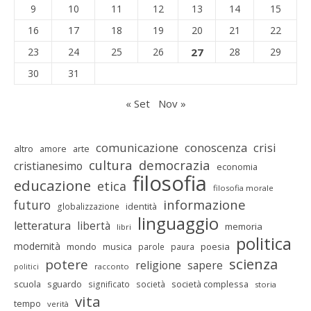
9
10
11
12
13
14
15
16
17
18
19
20
21
22
23
24
25
26
27
28
29
30
31
« Set
Nov »
comunicazione
conoscenza
crisi
altro
amore
arte
cultura
democrazia
cristianesimo
economia
filosofia
educazione
etica
filosofia morale
informazione
futuro
identità
globalizzazione
linguaggio
letteratura
libertà
memoria
libri
politica
modernità
mondo
musica
poesia
parole
paura
scienza
potere
religione
sapere
racconto
politici
scuola
sguardo
società complessa
significato
società
storia
vita
tempo
verità