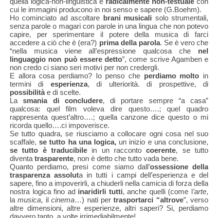
quella logica-non-linguistica e
radicalmente non-testuale
con
cui le immagini producono in noi senso e sapere (G.Boehm).
Ho cominciato ad ascoltare
brani musicali
solo strumentali,
senza parole o magari con parole in una lingua che non potevo
capire, per sperimentare il potere della musica di farci
accedere a ciò che è (era?)
prima della parola
. Se è vero che
“nella musica viene all’espressione qualcosa che
nel
linguaggio non può essere detto
”, come scrive Agamben e
non credo ci siano seri motivi per non credergli.
E allora cosa perdiamo? Io penso che
perdiamo molto
in
termini di
esperienza
, di ulteriorità. di prospettive, di
possibilità
e di scelte.
La
smania di concludere
, di portare sempre “a casa”
qualcosa: quel film voleva dire questo….; quel quadro
rappresenta quest’altro….; quella canzone dice questo o mi
ricorda quello….ci impoverisce.
Se tutto quadra, se riusciamo a collocare ogni cosa nel suo
scaffale,
se tutto ha una logica,
un inizio e una conclusione,
se tutto è traducibile
in un racconto
coerente
, se tutto
diventa
trasparente
, non è detto che tutto vada bene.
Quanto perdiamo, presi come siamo dall’
ossessione della
trasparenza assolut
a in tutti i campi dell’esperienza e del
sapere, fino a impoverirli, a chiuderli nella camicia di forza della
nostra logica fino ad
inaridirli tutti
, anche quelli (come l
’arte
,
la
musica
, il
cinema
…) nati per
trasportarci “altrove
”, verso
altre dimensioni, altre esperienze, altri saperi? Si, perdiamo
davvero tanto, a volte irrimediabilmente!