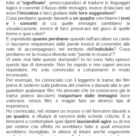
tutto al “
significato
”, preoccupandoci di tradurre in linguaggio
logico e coerente il flusso delle immagini, invece di lasciare ad
esse
l’iniziativa
e farci guidare dalle
loro suggestioni
?
Cosa perdiamo quando davanti a
un quadro
cerchiamo
i testi
e i concetti
di cui quelle immagini sarebbero la
visualizzazione, invece di farci provocare dal gioco di quelle
forme e quei colori?
E soprattutto
quanto perdiamo
quando nell’ascoltare un canto
ci lasciamo sequestrare dalle parole
invece di consentire alle
note di accompagnarci nel territorio dell’
indicibile
? Cosa
perdiamo se la musica diventa solo “parole in musica”?
Vi siete mai fatte queste domande? Io mi sono fatto spesso
questo tipo di domande. Non ho saputo e non saprei ancora
rispondere. Ho solo cominciato a comportarmi in modo
inconsueto.
Per esempio, ho cominciato con il leggermi le trame dei film
prima di sedermi sulla poltrona del cinema o davanti alla tv per
guardare qualunque film. Ho pensato che se conoscevo già la
trama potevo lasciarmi t
rasportare dalle immagini
dove
volevano, senza filtri; e magari fare un diverso tipo di
esperienza.
Ho cominciato, nel visitare un museo o nel fermarmi davanti a
un quadro
, a rifiutare di servirmi delle schede critiche, E a
fermarmi a contemplare quei dipinti
lasciandoli agire
su di me
per vedere che effetto mi avrebbero fatto e quali emozioni
avrebbero risvegliato. In attesa di intuire anche vagamente